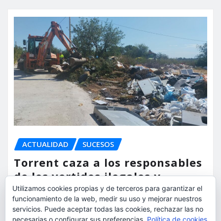
ACTUALIDAD
SUCESOS
Torrent caza a los responsables
de los vertidos ilegales y
endurece las sanciones
Utilizamos cookies propias y de terceros para garantizar el
funcionamiento de la web, medir su uso y mejorar nuestros
servicios. Puede aceptar todas las cookies, rechazar las no
torrent al dia
Ago 7, 2026
necesarias o configurar sus preferencias.
Política de cookies