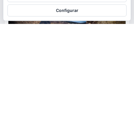
Configurar
ACTUALIDAD
MEDIO AMBIENTE
POLÍTICA
Torrent restaurará la cantera
de la Serra Perenxisa como
balsa de laminación frente a las
lluvias torrenciales
torrent al dia
Ago 5, 2026