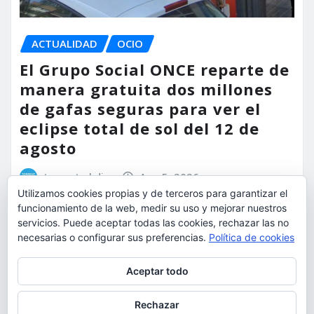
ACTUALIDAD
OCIO
El Grupo Social ONCE reparte de
manera gratuita dos millones
de gafas seguras para ver el
eclipse total de sol del 12 de
agosto
torrent al dia
Ago 5, 2026
Utilizamos cookies propias y de terceros para garantizar el
funcionamiento de la web, medir su uso y mejorar nuestros
servicios. Puede aceptar todas las cookies, rechazar las no
necesarias o configurar sus preferencias.
Política de cookies
Privacidad y cookies: este sitio usa cookies. Si continúas navegando
Aceptar todo
por él, aceptas su uso.
Para obtener más información, incluido cómo gestionar las cookies,
Rechazar
consulta:
Política de cookies