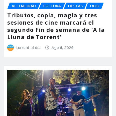
ACTUALIDAD
CULTURA
FIESTAS
OCIO
Tributos, copla, magia y tres
sesiones de cine marcará el
segundo fin de semana de ‘A la
Lluna de Torrent’
torrent al dia
Ago 6, 2026