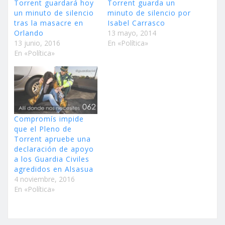
Torrent guardará hoy
Torrent guarda un
un minuto de silencio
minuto de silencio por
tras la masacre en
Isabel Carrasco
Orlando
13 mayo, 2014
13 junio, 2016
En «Política»
En «Política»
Compromís impide
que el Pleno de
Torrent apruebe una
declaración de apoyo
a los Guardia Civiles
agredidos en Alsasua
4 noviembre, 2016
En «Política»