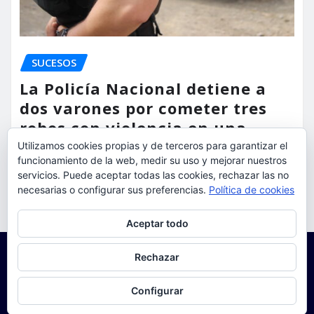
SUCESOS
La Policía Nacional detiene a
dos varones por cometer tres
robos con violencia en una
misma mañana
Utilizamos cookies propias y de terceros para garantizar el
funcionamiento de la web, medir su uso y mejorar nuestros
servicios. Puede aceptar todas las cookies, rechazar las no
torrent al dia
Ago 7, 2026
necesarias o configurar sus preferencias.
Política de cookies
Privacidad y cookies: este sitio usa cookies. Si continúas navegando
Aceptar todo
por él, aceptas su uso.
Para obtener más información, incluido cómo gestionar las cookies,
Rechazar
consulta:
Política de cookies
Configurar