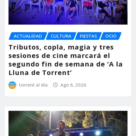
ACTUALIDAD
CULTURA
FIESTAS
OCIO
Tributos, copla, magia y tres
sesiones de cine marcará el
segundo fin de semana de ‘A la
Lluna de Torrent’
torrent al dia
Ago 6, 2026