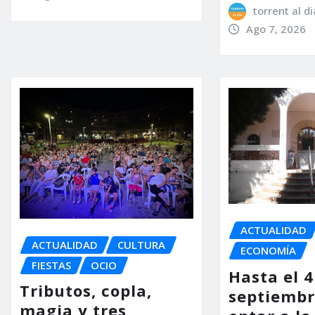
torrent al di
Ago 7, 2026
ACTUALIDAD
ACTUALIDAD
CULTURA
ECONOMÍA
FIESTAS
OCIO
Hasta el 4
Tributos, copla,
septiembr
magia y tres