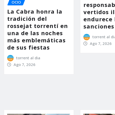
OCIO
responsab
La Cabra honra la
vertidos i
tradición del
endurece 
rossejat torrentí en
sanciones
una de las noches
torrent al di
más emblemáticas
Ago 7, 2026
de sus fiestas
torrent al dia
Ago 7, 2026