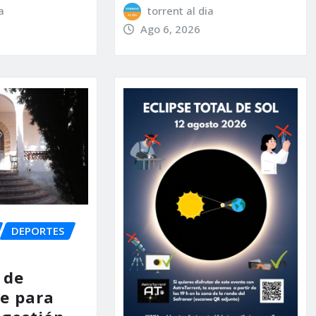
a
torrent al dia
Ago 6, 2026
DEPORTES
 de
e para