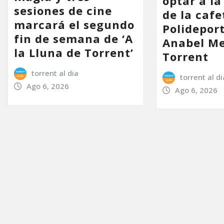
optar a la
sesiones de cine
de la cafe
marcará el segundo
Polidepor
fin de semana de ‘A
Anabel Me
la Lluna de Torrent’
Torrent
torrent al dia
torrent al di
Ago 6, 2026
Ago 6, 2026