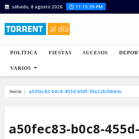
Saltar
sábado, 8 agosto 2026
11:15:40 PM
al
contenido
POLÍTICA
FIESTAS
SUCESOS
DEPOR
VARIOS
Inicio
a50fec83-b0c8-455d-bfd5-f0a22b2bb64c
a50fec83-b0c8-455d