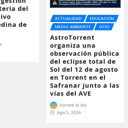
 gestión
tería del
tivo
ACTUALIDAD
EDUCACIÓN
dina de
MEDIO AMBIENTE
OCIO
AstroTorrent
organiza una
a
observación pública
del eclipse total de
Sol del 12 de agosto
en Torrent en el
Safranar junto a las
vías del AVE
torrent al dia
Ago 5, 2026