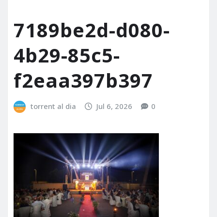
7189be2d-d080-
4b29-85c5-
f2eaa397b397
torrent al dia
Jul 6, 2026
0