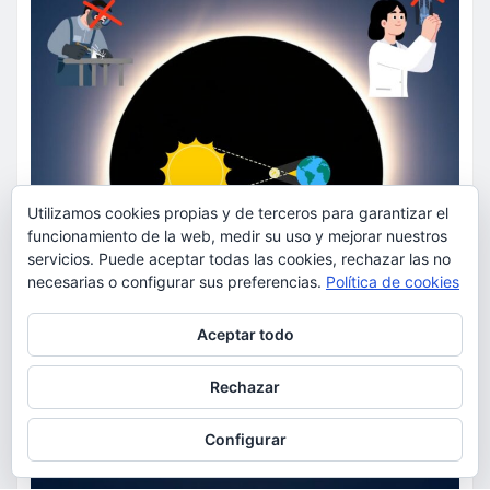
Utilizamos cookies propias y de terceros para garantizar el
funcionamiento de la web, medir su uso y mejorar nuestros
servicios. Puede aceptar todas las cookies, rechazar las no
necesarias o configurar sus preferencias.
Política de cookies
Privacidad y cookies: este sitio usa cookies. Si continúas navegando
Aceptar todo
por él, aceptas su uso.
Para obtener más información, incluido cómo gestionar las cookies,
Rechazar
consulta:
Política de cookies
Configurar