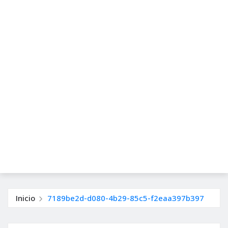
Inicio
7189be2d-d080-4b29-85c5-f2eaa397b397