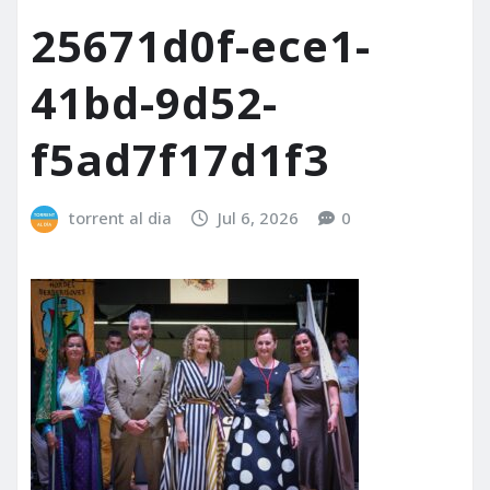
25671d0f-ece1-
41bd-9d52-
f5ad7f17d1f3
torrent al dia
Jul 6, 2026
0