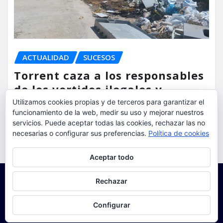
ACTUALIDAD
SUCESOS
Torrent caza a los responsables
de los vertidos ilegales y
endurece las sanciones
Utilizamos cookies propias y de terceros para garantizar el
funcionamiento de la web, medir su uso y mejorar nuestros
servicios. Puede aceptar todas las cookies, rechazar las no
torrent al dia
Ago 7, 2026
necesarias o configurar sus preferencias.
Política de cookies
Privacidad y cookies: este sitio usa cookies. Si continúas navegando
Aceptar todo
por él, aceptas su uso.
Para obtener más información, incluido cómo gestionar las cookies,
Rechazar
consulta:
Política de cookies
Configurar