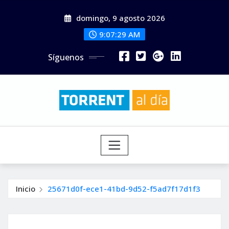
Saltar
domingo, 9 agosto 2026
al
contenido
9:07:30 AM
Síguenos
Inicio
25671d0f-ece1-41bd-9d52-f5ad7f17d1f3