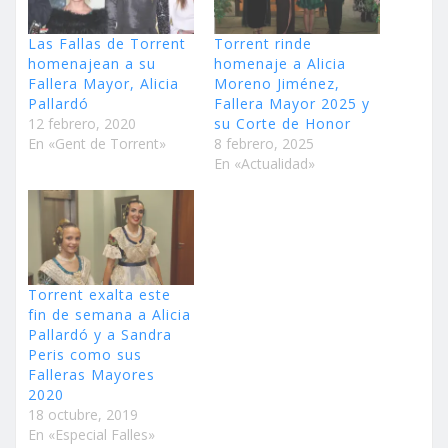
Las Fallas de Torrent
Torrent rinde
homenajean a su
homenaje a Alicia
Fallera Mayor, Alicia
Moreno Jiménez,
Pallardó
Fallera Mayor 2025 y
12 febrero, 2020
su Corte de Honor
En «Gent de Torrent»
8 febrero, 2025
En «Actualidad»
Torrent exalta este
fin de semana a Alicia
Pallardó y a Sandra
Peris como sus
Falleras Mayores
2020
18 octubre, 2019
En «Especial Falles»