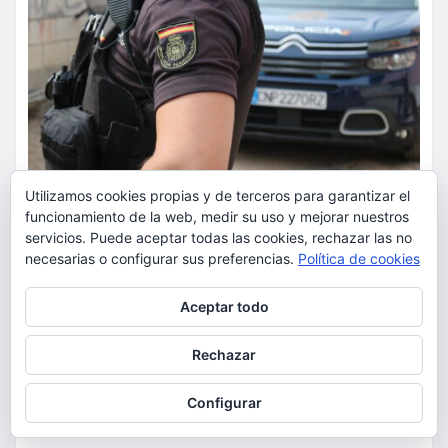
Utilizamos cookies propias y de terceros para garantizar el
funcionamiento de la web, medir su uso y mejorar nuestros
servicios. Puede aceptar todas las cookies, rechazar las no
necesarias o configurar sus preferencias.
Política de cookies
SUCESOS
La Policía Nacional detiene a
Privacidad y cookies: este sitio usa cookies. Si continúas navegando
Aceptar todo
por él, aceptas su uso.
dos varones por cometer tres
robos con violencia en una
Para obtener más información, incluido cómo gestionar las cookies,
Rechazar
consulta:
Política de cookies
misma mañana
Configurar
torrent al dia
Ago 7, 2026