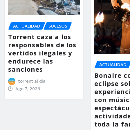
ACTUALIDAD
SUCESOS
Torrent caza a los
responsables de los
vertidos ilegales y
endurece las
ACTUALIDAD
sanciones
Bonaire co
torrent al dia
eclipse so
Ago 7, 2026
experienc
con músic
espectácu
actividad
toda la fa