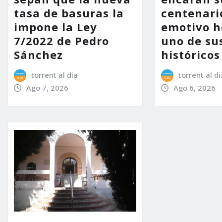
tasa de basuras la
centenari
impone la Ley
emotivo 
7/2022 de Pedro
uno de su
Sánchez
históricos
torrent al dia
torrent al di
Ago 7, 2026
Ago 6, 2026