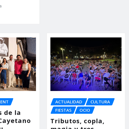
a
RENT
ACTUALIDAD
CULTURA
FIESTAS
OCIO
s de la
 Cayetano
Tributos, copla,
u
magia y tres