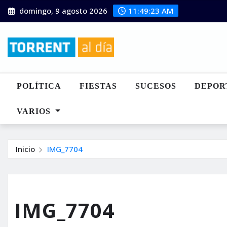
Saltar
domingo, 9 agosto 2026
11:49:24 AM
al
contenido
POLÍTICA
FIESTAS
SUCESOS
DEPOR
VARIOS
Inicio
IMG_7704
IMG_7704