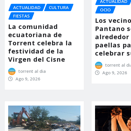
ACTUALIDAD
ACTUALIDAD
CULTURA
OCIO
FIESTAS
Los vecino
La comunidad
Pantano s
ecuatoriana de
alrededor 
Torrent celebra la
paellas p
festividad de la
celebrar s
Virgen del Cisne
torrent al di
torrent al dia
Ago 9, 2026
Ago 9, 2026