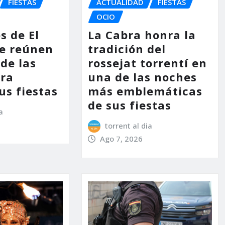
FIESTAS
ACTUALIDAD
FIESTAS
OCIO
s de El
La Cabra honra la
e reúnen
tradición del
de las
rossejat torrentí en
ara
una de las noches
us fiestas
más emblemáticas
de sus fiestas
a
torrent al dia
Ago 7, 2026