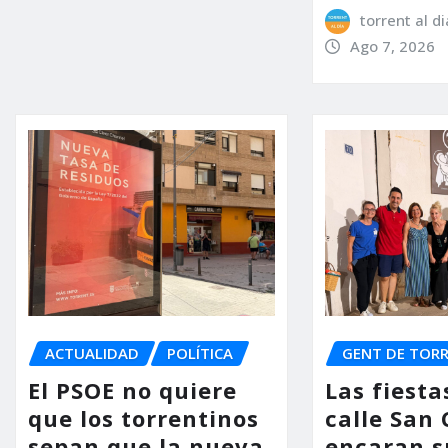
torrent al di
Ago 7, 2026
ACTUALIDAD
POLÍTICA
GENT DE TOR
El PSOE no quiere
Las fiesta
que los torrentinos
calle San
sepan que la nueva
encaran s