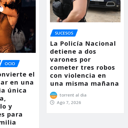
SUCESOS
La Policía Nacional
detiene a dos
varones por
OCIO
cometer tres robos
nvierte el
con violencia en
lar en una
una misma mañana
ia única
torrent al dia
a,
Ago 7, 2026
lo y
es para
milia