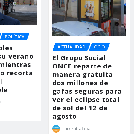
POLÍTICA
oles
ACTUALIDAD
OCIO
su verano
El Grupo Social
mientras
ONCE reparte de
no recorta
manera gratuita
l
dos millones de
le
gafas seguras para
ver el eclipse total
a
de sol del 12 de
agosto
torrent al dia