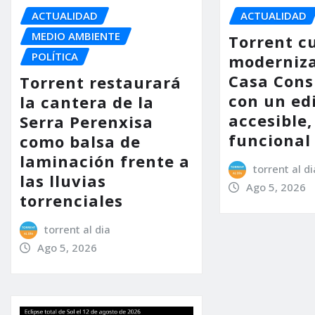
ACTUALIDAD
ACTUALIDAD
MEDIO AMBIENTE
Torrent c
POLÍTICA
moderniza
Casa Consi
Torrent restaurará
con un ed
la cantera de la
accesible,
Serra Perenxisa
funcional
como balsa de
laminación frente a
torrent al di
las lluvias
Ago 5, 2026
torrenciales
torrent al dia
Ago 5, 2026