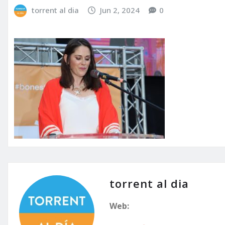
torrent al dia
Jun 2, 2024
0
torrent al dia
Web: