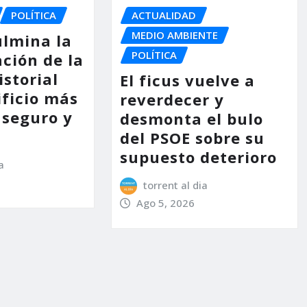
POLÍTICA
ACTUALIDAD
MEDIO AMBIENTE
ulmina la
POLÍTICA
ción de la
storial
El ficus vuelve a
ificio más
reverdecer y
 seguro y
desmonta el bulo
del PSOE sobre su
supuesto deterioro
a
torrent al dia
Ago 5, 2026