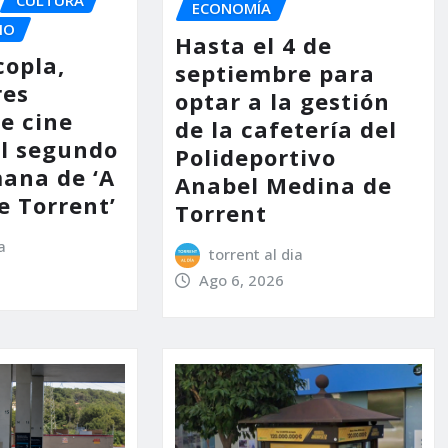
ECONOMÍA
IO
Hasta el 4 de
copla,
septiembre para
res
optar a la gestión
e cine
de la cafetería del
l segundo
Polideportivo
mana de ‘A
Anabel Medina de
e Torrent’
Torrent
a
torrent al dia
Ago 6, 2026