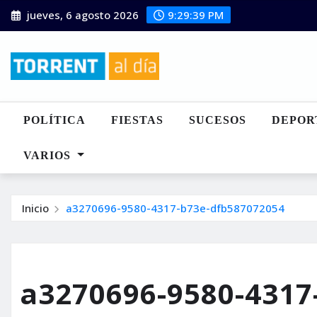
Saltar
jueves, 6 agosto 2026
9:29:40 PM
al
contenido
POLÍTICA
FIESTAS
SUCESOS
DEPOR
VARIOS
Inicio
a3270696-9580-4317-b73e-dfb587072054
a3270696-9580-4317