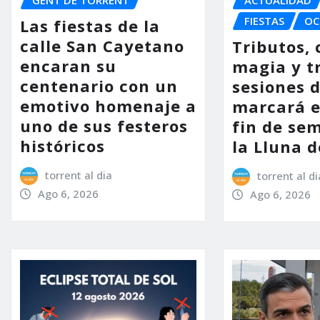
FIESTAS
OC
Las fiestas de la
calle San Cayetano
Tributos, 
encaran su
magia y t
centenario con un
sesiones d
emotivo homenaje a
marcará e
uno de sus festeros
fin de se
históricos
la Lluna d
torrent al dia
torrent al di
Ago 6, 2026
Ago 6, 2026