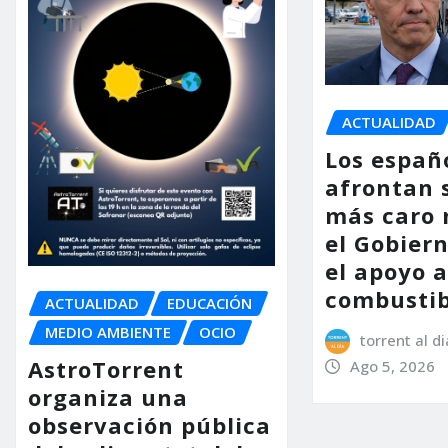
ACTUALIDAD
Los españ
afrontan 
más caro 
el Gobier
el apoyo a
combustib
ACTUALIDAD
EDUCACIÓN
MEDIO AMBIENTE
OCIO
torrent al di
AstroTorrent
Ago 5, 2026
organiza una
observación pública