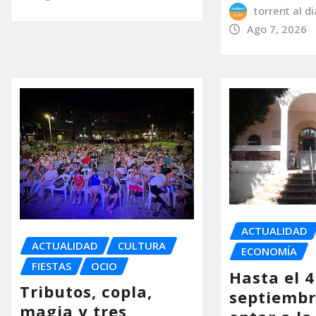
torrent al di
Ago 7, 2026
ACTUALIDAD
ACTUALIDAD
CULTURA
ECONOMÍA
FIESTAS
OCIO
Hasta el 4
Tributos, copla,
septiembr
magia y tres