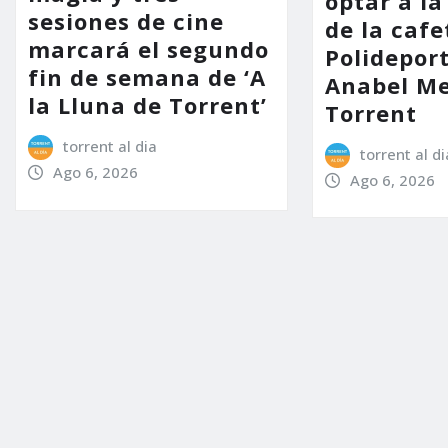
optar a la
sesiones de cine
de la cafe
marcará el segundo
Polidepor
fin de semana de ‘A
Anabel Me
la Lluna de Torrent’
Torrent
torrent al dia
torrent al di
Ago 6, 2026
Ago 6, 2026