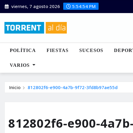
Saltar
viernes, 7 agosto 2026
5:54:55 PM
al
contenido
POLÍTICA
FIESTAS
SUCESOS
DEPOR
VARIOS
Inicio
812802f6-e900-4a7b-9f72-3fd8b97ae55d
812802f6-e900-4a7b