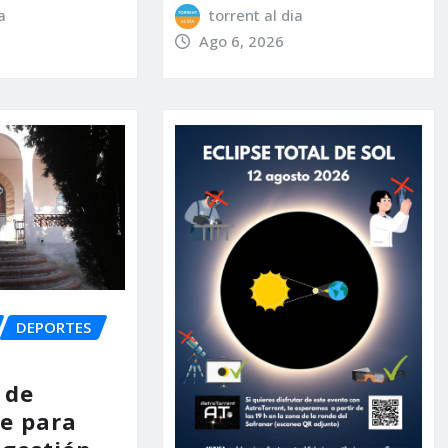
a
torrent al dia
Ago 6, 2026
DEPORTES
 de
e para