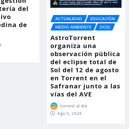
 gestión
tería del
tivo
ACTUALIDAD
EDUCACIÓN
dina de
MEDIO AMBIENTE
OCIO
AstroTorrent
organiza una
a
observación pública
del eclipse total de
Sol del 12 de agosto
en Torrent en el
Safranar junto a las
vías del AVE
torrent al dia
Ago 5, 2026