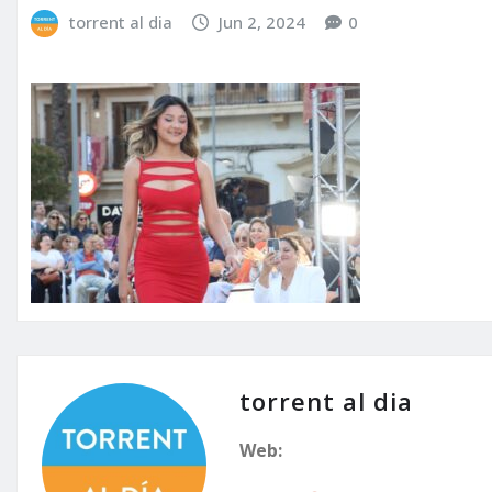
torrent al dia
Jun 2, 2024
0
torrent al dia
Web: