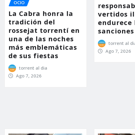
OCIO
responsab
La Cabra honra la
vertidos i
tradición del
endurece 
rossejat torrentí en
sanciones
una de las noches
torrent al di
más emblemáticas
Ago 7, 2026
de sus fiestas
torrent al dia
Ago 7, 2026