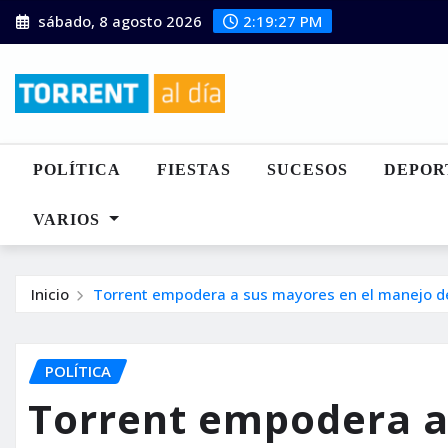
Saltar
sábado, 8 agosto 2026
2:19:29 PM
al
contenido
POLÍTICA
FIESTAS
SUCESOS
DEPOR
VARIOS
Inicio
Torrent empodera a sus mayores en el manejo d
POLÍTICA
Torrent empodera a