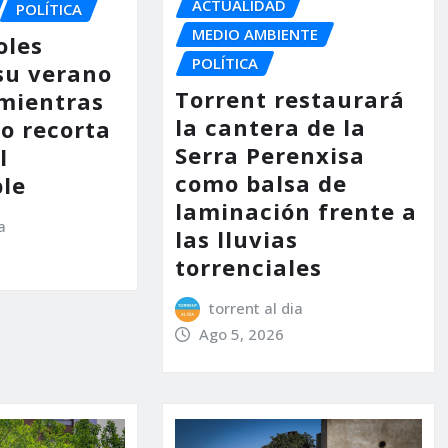
ACTUALIDAD
POLÍTICA
MEDIO AMBIENTE
oles
POLÍTICA
su verano
Torrent restaurará
mientras
la cantera de la
no recorta
Serra Perenxisa
l
como balsa de
le
laminación frente a
a
las lluvias
torrenciales
torrent al dia
Ago 5, 2026