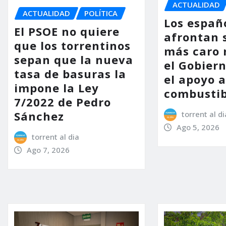
ACTUALIDAD
ACTUALIDAD
POLÍTICA
Los españ
El PSOE no quiere
afrontan 
que los torrentinos
más caro 
sepan que la nueva
el Gobier
tasa de basuras la
el apoyo a
impone la Ley
combustib
7/2022 de Pedro
Sánchez
torrent al di
Ago 5, 2026
torrent al dia
Ago 7, 2026