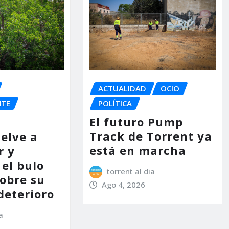
ACTUALIDAD
OCIO
NTE
POLÍTICA
El futuro Pump
Track de Torrent ya
uelve a
está en marcha
r y
el bulo
torrent al dia
sobre su
Ago 4, 2026
deterioro
a