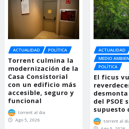
ACTUALIDAD
POLÍTICA
ACTUALIDAD
MEDIO AMBIE
Torrent culmina la
POLÍTICA
modernización de la
Casa Consistorial
El ficus v
con un edificio más
reverdece
accesible, seguro y
desmonta 
funcional
del PSOE 
supuesto 
torrent al dia
Ago 5, 2026
torrent al di
Ago 5, 2026