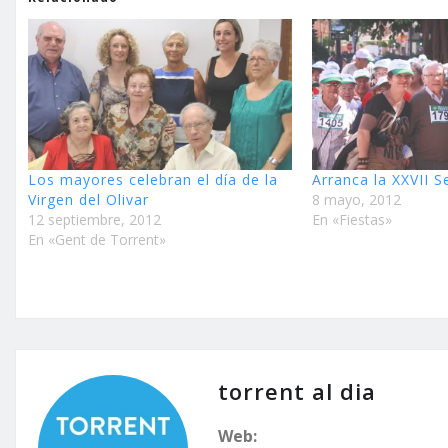
Los mayores celebran el día de la
Arranca la XXVII 
Virgen del Olivar
8 mayo, 2012
12 septiembre, 2012
En «Fiestas»
En «Gent de Torrent»
torrent al dia
Web: