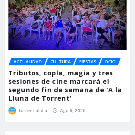
ACTUALIDAD
CULTURA
FIESTAS
OCIO
Tributos, copla, magia y tres
sesiones de cine marcará el
segundo fin de semana de ‘A la
Lluna de Torrent’
torrent al dia
Ago 6, 2026