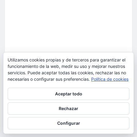
Utilizamos cookies propias y de terceros para garantizar el
funcionamiento de la web, medir su uso y mejorar nuestros
servicios. Puede aceptar todas las cookies, rechazar las no
necesarias o configurar sus preferencias.
Política de cookies
Privacidad y cookies: este sitio usa cookies. Si continúas navegando
Aceptar todo
por él, aceptas su uso.
Para obtener más información, incluido cómo gestionar las cookies,
Rechazar
consulta:
Política de cookies
Configurar