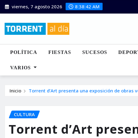
Saltar
viernes, 7 agosto 2026
8:38:44 AM
al
contenido
POLÍTICA
FIESTAS
SUCESOS
DEPOR
VARIOS
Inicio
Torrent d’Art presenta una exposición de obras
CULTURA
Torrent d’Art prese