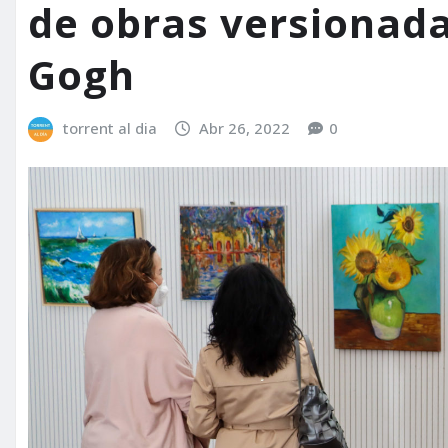
de obras versionad
Gogh
torrent al dia
Abr 26, 2022
0