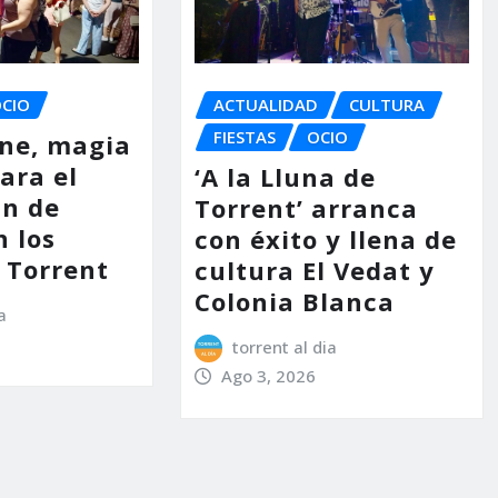
ACTUALIDAD
CULTURA
CIO
FIESTAS
OCIO
ine, magia
ara el
‘A la Lluna de
in de
Torrent’ arranca
 los
con éxito y llena de
e Torrent
cultura El Vedat y
Colonia Blanca
a
torrent al dia
Ago 3, 2026