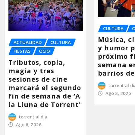
CULTURA
O
Música, c
ACTUALIDAD
CULTURA
y humor p
FIESTAS
OCIO
próximo f
Tributos, copla,
semana en
magia y tres
barrios d
sesiones de cine
torrent al di
marcará el segundo
Ago 3, 2026
fin de semana de ‘A
la Lluna de Torrent’
torrent al dia
Ago 6, 2026