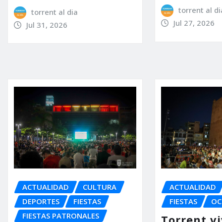
torrent al di
torrent al dia
Jul 27, 2026
Jul 31, 2026
ACTUALIDAD
CULTURA
ACTUALIDAD
DEPORTES
FIESTAS
FIESTAS
OC
FIESTAS PATRONALES
Torrent v