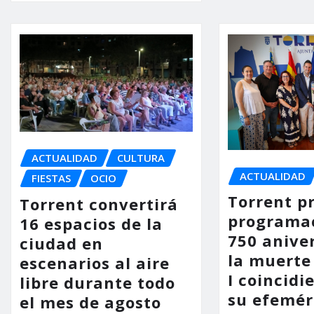
ACTUALIDAD
CULTURA
ACTUALIDAD
FIESTAS
OCIO
Torrent p
Torrent convertirá
programac
16 espacios de la
750 anive
ciudad en
la muerte
escenarios al aire
I coincidi
libre durante todo
su efemér
el mes de agosto