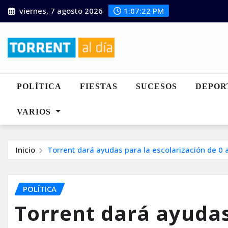
Saltar
viernes, 7 agosto 2026
1:07:23 PM
al
contenido
POLÍTICA
FIESTAS
SUCESOS
DEPOR
VARIOS
Inicio
Torrent dará ayudas para la escolarización de 0 
POLÍTICA
Torrent dará ayudas