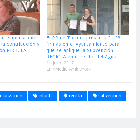
 presupuesto de
El PP de Torrent presenta 2.423
la contribución y
firmas en el Ayuntamiento para
ión RECICLA
que se aplique la Subvención
RECICLA en el recibo del Agua
14 julio, 2017
En «Medio Ambiente»
olarizacion
infantil
recicla
subvencion