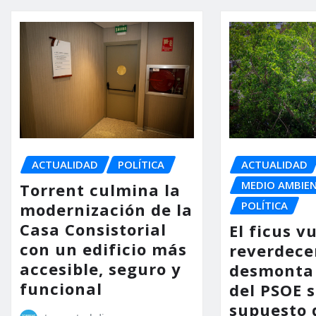
ACTUALIDAD
POLÍTICA
ACTUALIDAD
MEDIO AMBIE
Torrent culmina la
POLÍTICA
modernización de la
Casa Consistorial
El ficus v
con un edificio más
reverdece
accesible, seguro y
desmonta 
funcional
del PSOE 
supuesto 