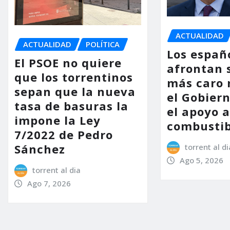
ACTUALIDAD
ACTUALIDAD
POLÍTICA
Los españ
El PSOE no quiere
afrontan 
que los torrentinos
más caro 
sepan que la nueva
el Gobier
tasa de basuras la
el apoyo a
impone la Ley
combustib
7/2022 de Pedro
Sánchez
torrent al di
Ago 5, 2026
torrent al dia
Ago 7, 2026