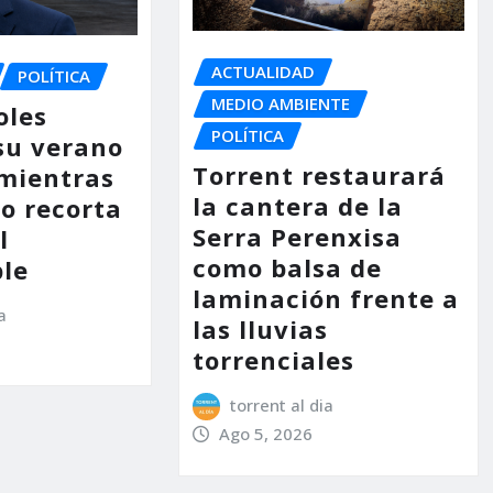
ACTUALIDAD
POLÍTICA
MEDIO AMBIENTE
oles
POLÍTICA
su verano
Torrent restaurará
mientras
la cantera de la
no recorta
Serra Perenxisa
l
como balsa de
le
laminación frente a
a
las lluvias
torrenciales
torrent al dia
Ago 5, 2026