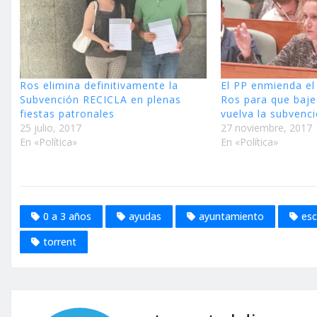
Ros elimina definitivamente la
El PP enmienda el
Subvención RECICLA en plenas
Ros para que baje 
fiestas patronales
vuelva la subvenc
25 julio, 2017
27 noviembre, 2017
En «Política»
En «Política»
0 a 3 años
ayudas
ayuntamiento
esc
torrent