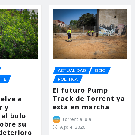
ACTUALIDAD
OCIO
NTE
POLÍTICA
El futuro Pump
Track de Torrent ya
uelve a
está en marcha
r y
el bulo
torrent al dia
sobre su
Ago 4, 2026
deterioro