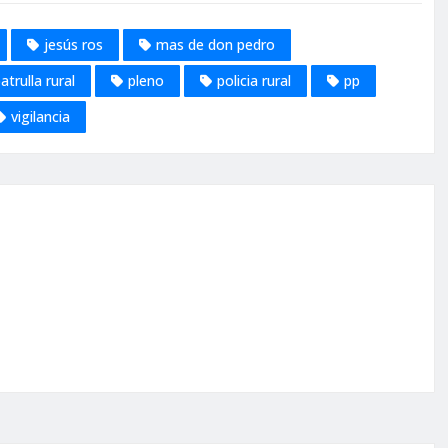
jesús ros
mas de don pedro
atrulla rural
pleno
policia rural
pp
vigilancia