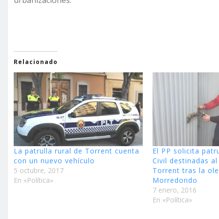
Relacionado
La patrulla rural de Torrent cuenta
El PP solicita pat
con un nuevo vehículo
Civil destinadas a
5 octubre, 2017
Torrent tras la o
En «Política»
Morredondo
7 enero, 2016
En «Política»