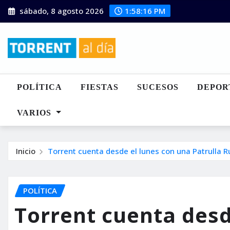
Saltar
sábado, 8 agosto 2026
1:58:18 PM
al
contenido
POLÍTICA
FIESTAS
SUCESOS
DEPOR
VARIOS
Inicio
Torrent cuenta desde el lunes con una Patrulla R
POLÍTICA
Torrent cuenta desd