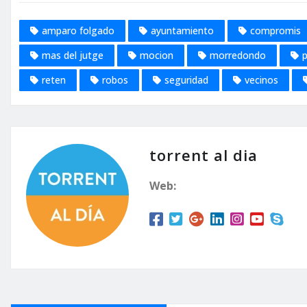
amparo folgado
ayuntamiento
compromis
mas del jutge
mocion
morredondo
p
reten
robos
seguridad
vecinos
torrent al dia
Web: