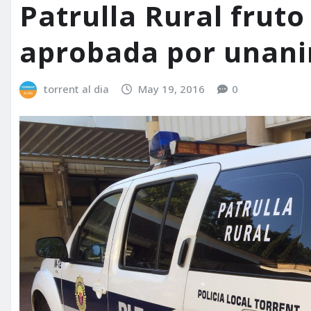
Patrulla Rural fruto
aprobada por unan
torrent al dia
May 19, 2016
0