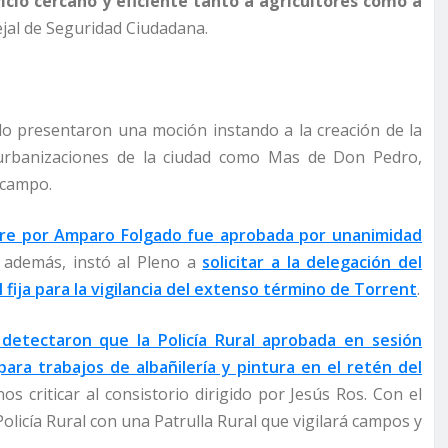
icio cercano y eficiente tanto a agricultores como a
cejal de Seguridad Ciudadana.
o presentaron una moción instando a la creación de la
s urbanizaciones de la ciudad como Mas de Don Pedro,
 campo.
bre por Amparo Folgado fue aprobada por unanimidad
 además, instó al Pleno a
solicitar a la delegación del
 fija para la vigilancia del extenso término de Torrent
.
etectaron que la Policía Rural aprobada en sesión
para trabajos de albañilería y pintura en el retén del
os criticar al consistorio dirigido por Jesús Ros. Con el
Policía Rural con una Patrulla Rural que vigilará campos y