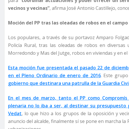
para
“coordinar actuaciones y poder ofrecer un serv
vecinos y vecinas”
, afirma José Antonio Castillejo, con
Moción del PP tras las oleadas de robos en el campo
Los populares, a través de su portavoz Amparo Folgad
Policía Rural, tras las oleadas de robos en diversa
Morredondo y Mas del Jutge, robos en viviendas y en el
Esta moción fue presentada el pasado 22 de diciem
en el Pleno Ordinario de enero de 2016
. Este grupo
gobierno que destinara una patrulla de la Guardia Civil
En el mes de marzo, tanto el PP como Compromís d
plenaria no lo iba a ser, al destinar su presupuesto 
Vedat
, lo que hizo a los grupos de la oposición y vecin
anuncio del alcalde, finalmente sí se pone en marcha la 
urbanizaciones.