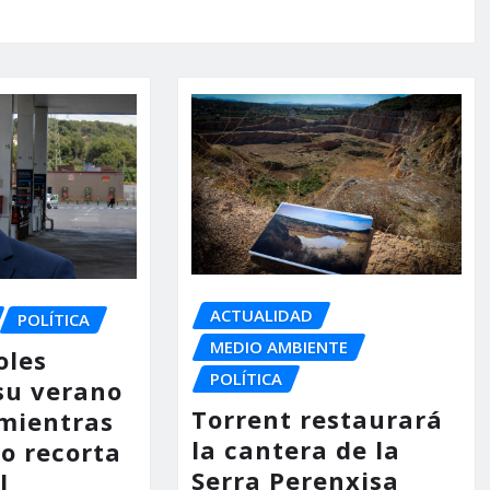
ACTUALIDAD
POLÍTICA
MEDIO AMBIENTE
oles
POLÍTICA
su verano
Torrent restaurará
mientras
la cantera de la
no recorta
Serra Perenxisa
l