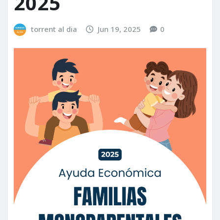
2025
torrent al dia
Jun 19, 2025
0