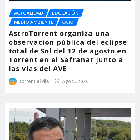
ACTUALIDAD
EDUCACIÓN
MEDIO AMBIENTE
OCIO
AstroTorrent organiza una
observación pública del eclipse
total de Sol del 12 de agosto en
Torrent en el Safranar junto a
las vías del AVE
torrent al dia
Ago 5, 2026