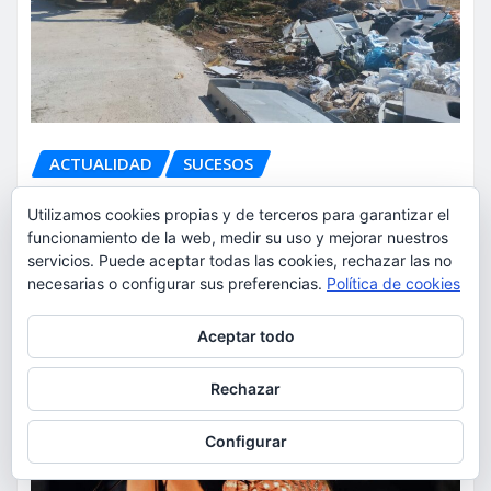
ACTUALIDAD
SUCESOS
Torrent caza a los responsables
Utilizamos cookies propias y de terceros para garantizar el
de los vertidos ilegales y
funcionamiento de la web, medir su uso y mejorar nuestros
endurece las sanciones
servicios. Puede aceptar todas las cookies, rechazar las no
necesarias o configurar sus preferencias.
Política de cookies
torrent al dia
Ago 7, 2026
Privacidad y cookies: este sitio usa cookies. Si continúas navegando
Aceptar todo
por él, aceptas su uso.
Para obtener más información, incluido cómo gestionar las cookies,
Rechazar
consulta:
Política de cookies
Configurar