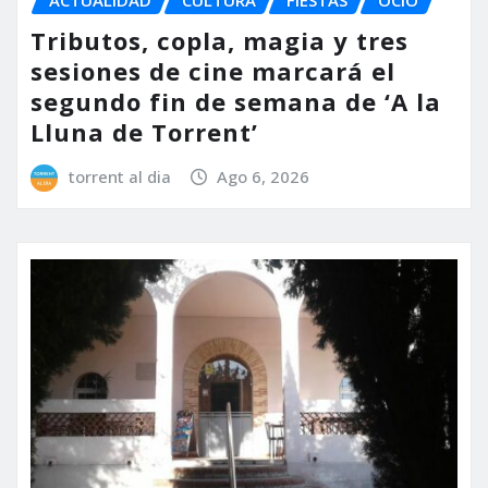
ACTUALIDAD
CULTURA
FIESTAS
OCIO
Tributos, copla, magia y tres
sesiones de cine marcará el
segundo fin de semana de ‘A la
Lluna de Torrent’
torrent al dia
Ago 6, 2026