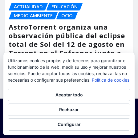
ACTUALIDAD
EDUCACIÓN
MEDIO AMBIENTE
OCIO
AstroTorrent organiza una
observación pública del eclipse
total de Sol del 12 de agosto en
Torrent en el Safranar junto a
las vías del AVE
Utilizamos cookies propias y de terceros para garantizar el
funcionamiento de la web, medir su uso y mejorar nuestros
torrent al dia
Ago 5, 2026
servicios. Puede aceptar todas las cookies, rechazar las no
necesarias o configurar sus preferencias.
Política de cookies
Privacidad y cookies: este sitio usa cookies. Si continúas navegando
Aceptar todo
por él, aceptas su uso.
Para obtener más información, incluido cómo gestionar las cookies,
Rechazar
consulta:
Política de cookies
Configurar