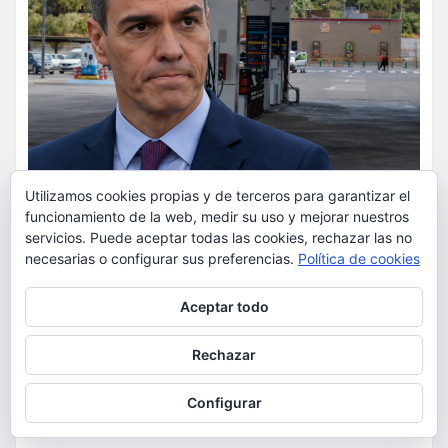
Utilizamos cookies propias y de terceros para garantizar el
ACTUALIDAD
POLÍTICA
funcionamiento de la web, medir su uso y mejorar nuestros
servicios. Puede aceptar todas las cookies, rechazar las no
Los españoles afrontan su
necesarias o configurar sus preferencias.
Política de cookies
verano más caro mientras el
Privacidad y cookies: este sitio usa cookies. Si continúas navegando
Gobierno recorta el apoyo al
Aceptar todo
por él, aceptas su uso.
combustible
Para obtener más información, incluido cómo gestionar las cookies,
Rechazar
consulta:
Política de cookies
torrent al dia
Ago 5, 2026
Configurar