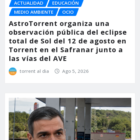
ACTUALIDAD
EDUCACIÓN
MEDIO AMBIENTE
OCIO
AstroTorrent organiza una
observación pública del eclipse
total de Sol del 12 de agosto en
Torrent en el Safranar junto a
las vías del AVE
torrent al dia
Ago 5, 2026