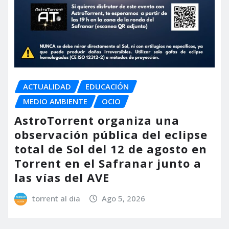
ACTUALIDAD
EDUCACIÓN
MEDIO AMBIENTE
OCIO
AstroTorrent organiza una
observación pública del eclipse
total de Sol del 12 de agosto en
Torrent en el Safranar junto a
las vías del AVE
torrent al dia
Ago 5, 2026