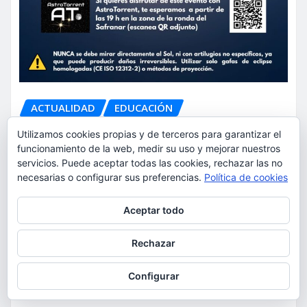
ACTUALIDAD
EDUCACIÓN
MEDIO AMBIENTE
OCIO
Utilizamos cookies propias y de terceros para garantizar el
AstroTorrent organiza una
funcionamiento de la web, medir su uso y mejorar nuestros
servicios. Puede aceptar todas las cookies, rechazar las no
observación pública del eclipse
necesarias o configurar sus preferencias.
Política de cookies
total de Sol del 12 de agosto en
Privacidad y cookies: este sitio usa cookies. Si continúas navegando
Torrent en el Safranar junto a
Aceptar todo
por él, aceptas su uso.
las vías del AVE
Para obtener más información, incluido cómo gestionar las cookies,
Rechazar
consulta:
Política de cookies
torrent al dia
Ago 5, 2026
Configurar