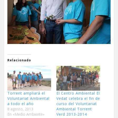
Relacionado
Torrent ampliará el
El Centro Ambiental El
Voluntariat Ambiental
Vedat celebra el fin de
a todo el año
curso del Voluntariat
8 agosto, 2013
Ambiental Torrent
En «Medio Ambiente»
Verd 2013-2014