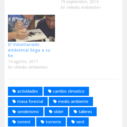
19 septiembre, 2014
En «Medio Ambiente»
El Voluntariado
Ambiental llega a su
fin
14 agosto, 2017
En «Medio Ambiente»
actividades
cambio climatico
masa forestal
medio ambiente
senderismo
slider
talleres
torrent
torrente
verd