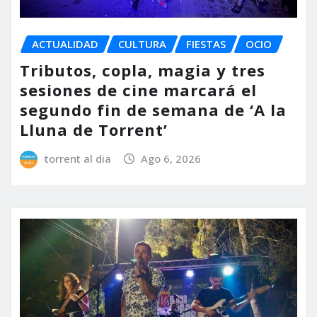
ACTUALIDAD
CULTURA
FIESTAS
OCIO
Tributos, copla, magia y tres
sesiones de cine marcará el
segundo fin de semana de ‘A la
Lluna de Torrent’
torrent al dia
Ago 6, 2026