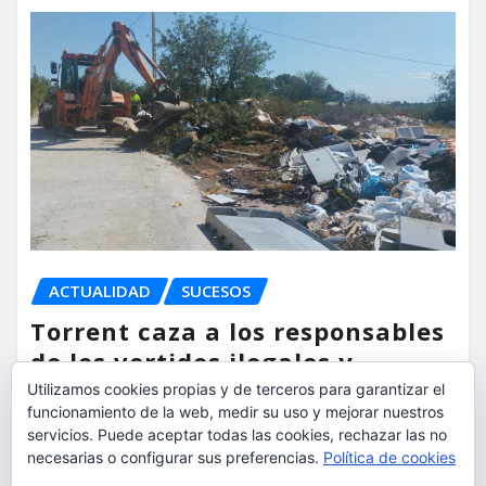
ACTUALIDAD
SUCESOS
Torrent caza a los responsables
de los vertidos ilegales y
endurece las sanciones
Utilizamos cookies propias y de terceros para garantizar el
funcionamiento de la web, medir su uso y mejorar nuestros
torrent al dia
Ago 7, 2026
servicios. Puede aceptar todas las cookies, rechazar las no
necesarias o configurar sus preferencias.
Política de cookies