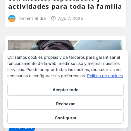
actividades para toda la familia
torrent al dia
Ago 7, 2026
Utilizamos cookies propias y de terceros para garantizar el
funcionamiento de la web, medir su uso y mejorar nuestros
servicios. Puede aceptar todas las cookies, rechazar las no
necesarias o configurar sus preferencias.
Política de cookies
Privacidad y cookies: este sitio usa cookies. Si continúas navegando
Aceptar todo
por él, aceptas su uso.
Para obtener más información, incluido cómo gestionar las cookies,
Rechazar
consulta:
Política de cookies
Configurar
SUCESOS