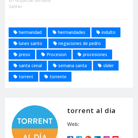
En «Especial Semana
Santa»
hermandad
hermandades
indulto
lunes santo
negaciones de pedro
preso
Procesion
procesiones
santa cenal
semana santa
slider
torrent
torrente
torrent al dia
Web: