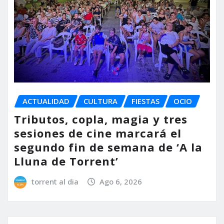
ACTUALIDAD
CULTURA
FIESTAS
OCIO
Tributos, copla, magia y tres
sesiones de cine marcará el
segundo fin de semana de ‘A la
Lluna de Torrent’
torrent al dia
Ago 6, 2026