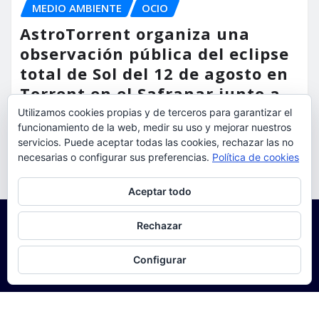
MEDIO AMBIENTE
OCIO
AstroTorrent organiza una
observación pública del eclipse
total de Sol del 12 de agosto en
Torrent en el Safranar junto a
las vías del AVE
Utilizamos cookies propias y de terceros para garantizar el
funcionamiento de la web, medir su uso y mejorar nuestros
torrent al dia
Ago 5, 2026
servicios. Puede aceptar todas las cookies, rechazar las no
necesarias o configurar sus preferencias.
Política de cookies
Privacidad y cookies: este sitio usa cookies. Si continúas navegando
Aceptar todo
por él, aceptas su uso.
Para obtener más información, incluido cómo gestionar las cookies,
Rechazar
consulta:
Política de cookies
Configurar
Copyright © 2025 | Funciona con
WordPress
|
Seattle
News
de
ThemeArile