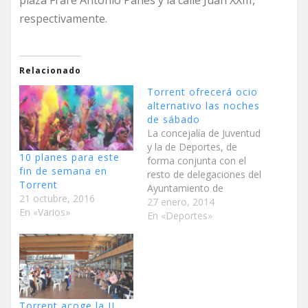
plaza Frare Antonio Panes y la calle Juan XXIII,
respectivamente.
Relacionado
Torrent ofrecerá ocio
alternativo las noches
de sábado
La concejalía de Juventud
y la de Deportes, de
10 planes para este
forma conjunta con el
fin de semana en
resto de delegaciones del
Torrent
Ayuntamiento de
21 octubre, 2016
Torrent, diseñará un plan
27 enero, 2014
En «Varios»
de ocio saludable
En «Deportes»
alternativo. Actividades,
juegos y deportes
atractivos que se llevarán
a cabo las noches de los
sábados, desde marzo
hasta julio, en diferentes
Torrent acoge la II