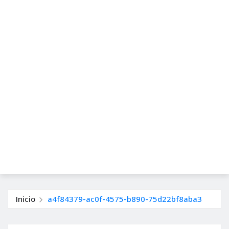
Inicio
a4f84379-ac0f-4575-b890-75d22bf8aba3