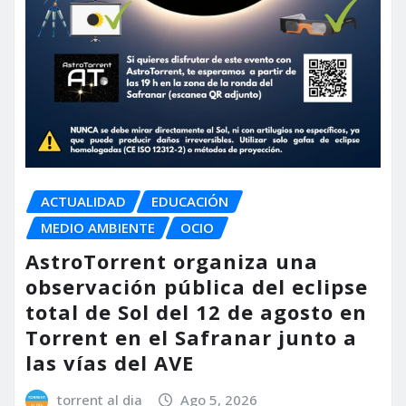
ACTUALIDAD
EDUCACIÓN
MEDIO AMBIENTE
OCIO
AstroTorrent organiza una
observación pública del eclipse
total de Sol del 12 de agosto en
Torrent en el Safranar junto a
las vías del AVE
torrent al dia
Ago 5, 2026