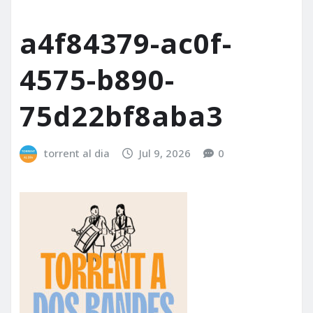
a4f84379-ac0f-
4575-b890-
75d22bf8aba3
torrent al dia
Jul 9, 2026
0