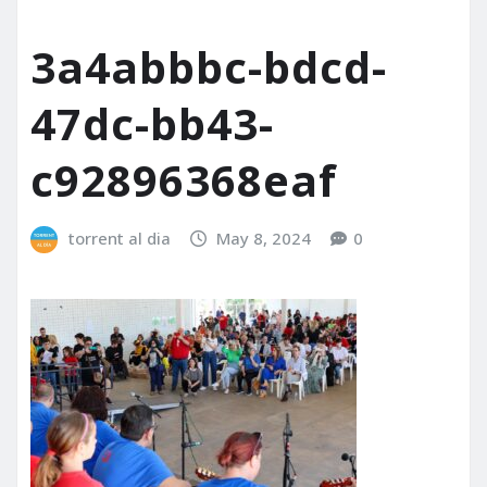
3a4abbbc-bdcd-
47dc-bb43-
c92896368eaf
torrent al dia
May 8, 2024
0