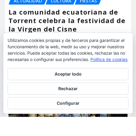
ACTUALIDAD
CULTURA
FIESTAS
La comunidad ecuatoriana de
Torrent celebra la festividad de
la Virgen del Cisne
Utilizamos cookies propias y de terceros para garantizar el
torrent al dia
Ago 9, 2026
funcionamiento de la web, medir su uso y mejorar nuestros
servicios. Puede aceptar todas las cookies, rechazar las no
necesarias o configurar sus preferencias.
Política de cookies
Privacidad y cookies: este sitio usa cookies. Si continúas navegando
Aceptar todo
por él, aceptas su uso.
Para obtener más información, incluido cómo gestionar las cookies,
Rechazar
consulta:
Política de cookies
Configurar