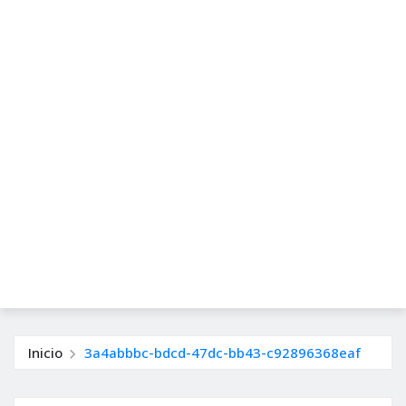
Inicio
3a4abbbc-bdcd-47dc-bb43-c92896368eaf