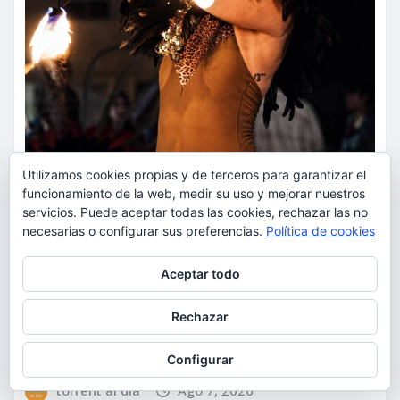
Utilizamos cookies propias y de terceros para garantizar el
funcionamiento de la web, medir su uso y mejorar nuestros
servicios. Puede aceptar todas las cookies, rechazar las no
necesarias o configurar sus preferencias.
Política de cookies
ACTUALIDAD
OCIO
Privacidad y cookies: este sitio usa cookies. Si continúas navegando
Bonaire convierte el eclipse
Aceptar todo
por él, aceptas su uso.
solar en una experiencia única
Para obtener más información, incluido cómo gestionar las cookies,
Rechazar
con música, espectáculo y
consulta:
Política de cookies
actividades para toda la familia
Configurar
torrent al dia
Ago 7, 2026