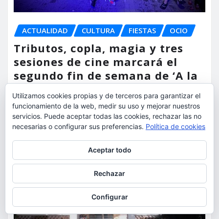
ACTUALIDAD
CULTURA
FIESTAS
OCIO
Tributos, copla, magia y tres
sesiones de cine marcará el
segundo fin de semana de ‘A la
Lluna de Torrent’
Utilizamos cookies propias y de terceros para garantizar el
funcionamiento de la web, medir su uso y mejorar nuestros
torrent al dia
Ago 6, 2026
servicios. Puede aceptar todas las cookies, rechazar las no
necesarias o configurar sus preferencias.
Política de cookies
Privacidad y cookies: este sitio usa cookies. Si continúas navegando
Aceptar todo
por él, aceptas su uso.
Para obtener más información, incluido cómo gestionar las cookies,
Rechazar
consulta:
Política de cookies
Configurar