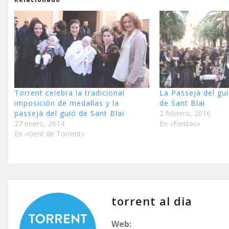
Torrent celebra la tradicional
La Passejà del gui
imposición de medallas y la
de Sant Blai
passejà del guió de Sant Blai
2 febrero, 2016
27 enero, 2014
En «Fiestas»
En «Gent de Torrent»
torrent al dia
Web: