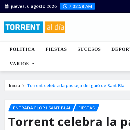
Saltar
jueves, 6 agosto 2026
7:08:59 AM
al
contenido
POLÍTICA
FIESTAS
SUCESOS
DEPOR
VARIOS
Inicio
Torrent celebra la passejà del guió de Sant Blai
ENTRADA FLOR I SANT BLAI
FIESTAS
Torrent celebra la p