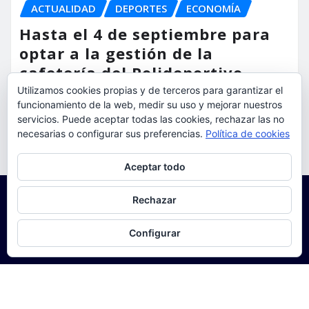
ACTUALIDAD
DEPORTES
ECONOMÍA
Hasta el 4 de septiembre para
optar a la gestión de la
cafetería del Polideportivo
Anabel Medina de Torrent
Utilizamos cookies propias y de terceros para garantizar el
funcionamiento de la web, medir su uso y mejorar nuestros
torrent al dia
Ago 6, 2026
servicios. Puede aceptar todas las cookies, rechazar las no
necesarias o configurar sus preferencias.
Política de cookies
Privacidad y cookies: este sitio usa cookies. Si continúas navegando
Aceptar todo
por él, aceptas su uso.
Para obtener más información, incluido cómo gestionar las cookies,
Rechazar
consulta:
Política de cookies
Configurar
Copyright © 2025 | Funciona con
WordPress
|
Seattle
News
de
ThemeArile