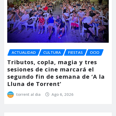
ACTUALIDAD
CULTURA
FIESTAS
OCIO
Tributos, copla, magia y tres
sesiones de cine marcará el
segundo fin de semana de ‘A la
Lluna de Torrent’
torrent al dia
Ago 6, 2026