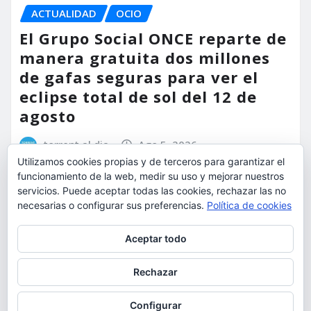
ACTUALIDAD
OCIO
El Grupo Social ONCE reparte de
manera gratuita dos millones
de gafas seguras para ver el
eclipse total de sol del 12 de
agosto
torrent al dia
Ago 5, 2026
Utilizamos cookies propias y de terceros para garantizar el
funcionamiento de la web, medir su uso y mejorar nuestros
servicios. Puede aceptar todas las cookies, rechazar las no
necesarias o configurar sus preferencias.
Política de cookies
Privacidad y cookies: este sitio usa cookies. Si continúas navegando
Aceptar todo
por él, aceptas su uso.
Para obtener más información, incluido cómo gestionar las cookies,
Rechazar
consulta:
Política de cookies
Configurar