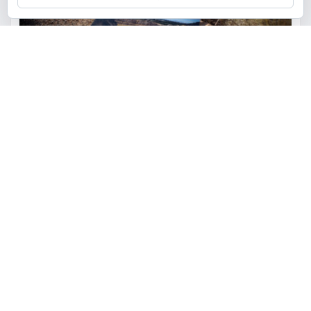
ACTUALIDAD
MEDIO AMBIENTE
POLÍTICA
Torrent restaurará la cantera
de la Serra Perenxisa como
balsa de laminación frente a las
lluvias torrenciales
torrent al dia
Ago 5, 2026