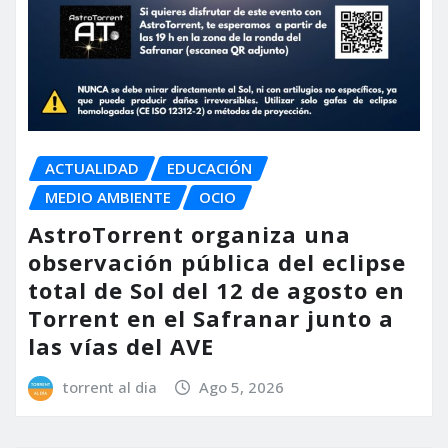
ACTUALIDAD
EDUCACIÓN
MEDIO AMBIENTE
OCIO
AstroTorrent organiza una
observación pública del eclipse
total de Sol del 12 de agosto en
Torrent en el Safranar junto a
las vías del AVE
torrent al dia
Ago 5, 2026