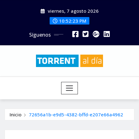
Saltar
viernes, 7 agosto 2026
al
contenido
10:52:25 PM
Síguenos
Inicio
72656a1b-e9d5-4382-bffd-e207e66a4962