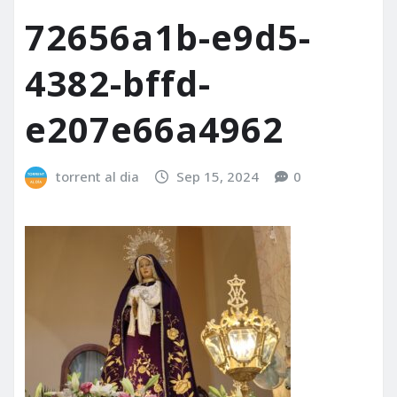
72656a1b-e9d5-
4382-bffd-
e207e66a4962
torrent al dia
Sep 15, 2024
0