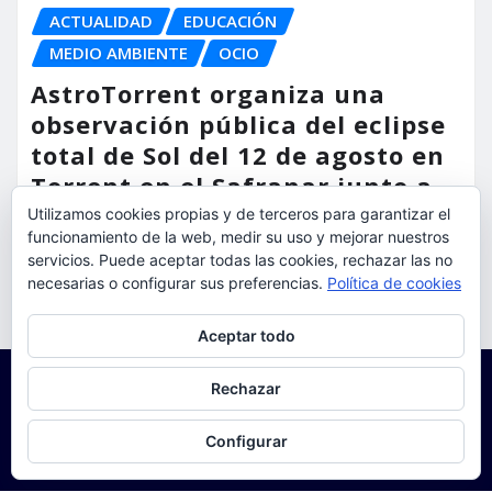
ACTUALIDAD
EDUCACIÓN
MEDIO AMBIENTE
OCIO
AstroTorrent organiza una
observación pública del eclipse
total de Sol del 12 de agosto en
Torrent en el Safranar junto a
las vías del AVE
Utilizamos cookies propias y de terceros para garantizar el
funcionamiento de la web, medir su uso y mejorar nuestros
torrent al dia
Ago 5, 2026
servicios. Puede aceptar todas las cookies, rechazar las no
necesarias o configurar sus preferencias.
Política de cookies
Privacidad y cookies: este sitio usa cookies. Si continúas navegando
Aceptar todo
por él, aceptas su uso.
Para obtener más información, incluido cómo gestionar las cookies,
Rechazar
consulta:
Política de cookies
Configurar