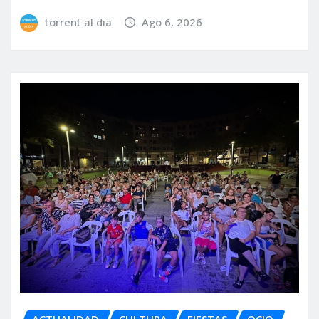
torrent al dia
Ago 6, 2026
ACTUALIDAD
CULTURA
FIESTAS
OCIO