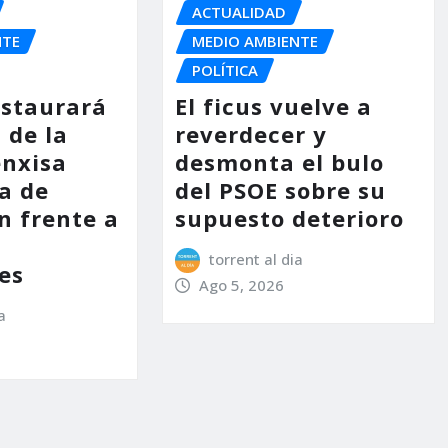
ACTUALIDAD
NTE
MEDIO AMBIENTE
POLÍTICA
estaurará
El ficus vuelve a
 de la
reverdecer y
enxisa
desmonta el bulo
a de
del PSOE sobre su
n frente a
supuesto deterioro
s
torrent al dia
es
Ago 5, 2026
a