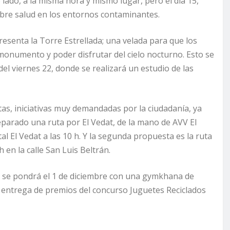
o lado, a la misma hora y mismo lugar, pero el día 15,
sobre salud en los entornos contaminantes.
presenta la Torre Estrellada; una velada para que los
monumento y poder disfrutar del cielo nocturno. Esto se
el viernes 22, donde se realizará un estudio de las
as, iniciativas muy demandadas por la ciudadanía, ya
parado una ruta por El Vedat, de la mano de AVV El
l El Vedat a las 10 h. Y la segunda propuesta es la ruta
h en la calle San Luis Beltrán.
e se pondrá el 1 de diciembre con una gymkhana de
 la entrega de premios del concurso Juguetes Reciclados