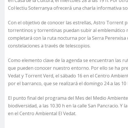
en Casa de la Cultura; el miércoles 28 a las 19 h. Por otr
Col·lectiu Soterranya ofrecerá una charla informativa 
Con el objetivo de conocer las estrellas, Astro Torrent 
torrentinos y torrentinas puedan subir al emblemático 
completará con la ruta nocturna por la Serra Perenxisa d
constelaciones a través de telescopios.
Como elemento clave de la agenda se encuentran las rut
que pueden conocer nuestro entorno. Por ello se ha pre
Vedat y Torrent Verd, el sábado 16 en el Centro Ambienta
por el barranco, que se realizará el domingo 24 a las 10 
El punto final del programa del Mes del Medio Ambient
biodiversidad, a las 10.30 h en la calle San Pancracio. Y
en el Centro Ambiental El Vedat.