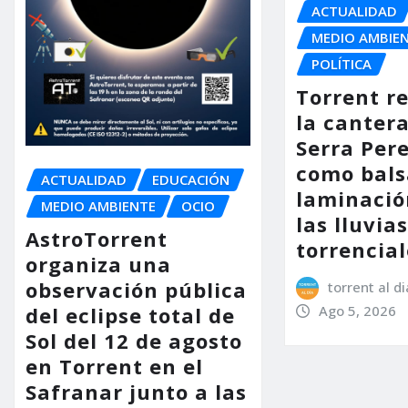
ACTUALIDAD
MEDIO AMBIE
POLÍTICA
Torrent r
la cantera
Serra Per
como bals
ACTUALIDAD
EDUCACIÓN
laminació
MEDIO AMBIENTE
OCIO
las lluvia
AstroTorrent
torrencial
organiza una
observación pública
torrent al di
Ago 5, 2026
del eclipse total de
Sol del 12 de agosto
en Torrent en el
Safranar junto a las