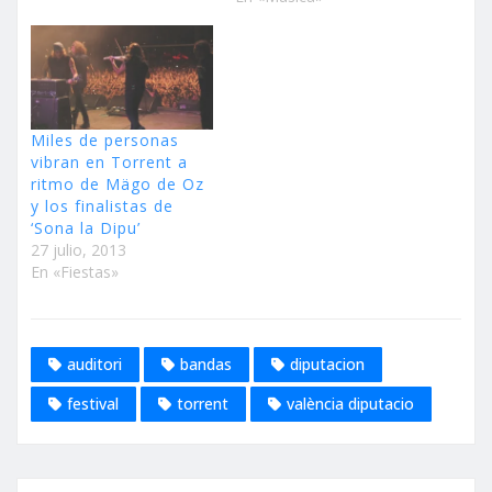
Católico de Torrent en
Sección Especial A partir
de mañana a las 10
horas, a través de
www.torrent.es y redes
sociales del…
Miles de personas
vibran en Torrent a
ritmo de Mägo de Oz
y los finalistas de
‘Sona la Dipu’
27 julio, 2013
En «Fiestas»
auditori
bandas
diputacion
festival
torrent
valència diputacio