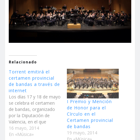
Relacionado
Torrent emitirá el
certamen provincial
de bandas a través de
internet
Los días 17 y 18 de mayo
I Premio y Mención
se celebra el certamen
de Honor para el
de bandas, organizado
Círculo en el
por la Diputación de
Certamen provincial
Valencia, en el que
de bandas
participa la Banda
16 mayo, 2014
19 mayo, 2014
Sinfónica del Círculo
En «Música»
En «Música»