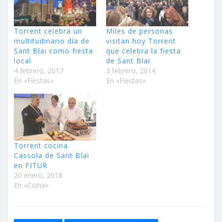
Torrent celebra un
Miles de personas
multitudinario día de
visitan hoy Torrent
Sant Blai como fiesta
que celebra la fiesta
local
de Sant Blai
4 febrero, 2017
3 febrero, 2014
En «Fiestas»
En «Fiestas»
Torrent cocina
Cassola de Sant Blai
en FITUR
20 enero, 2018
En «Cuina»