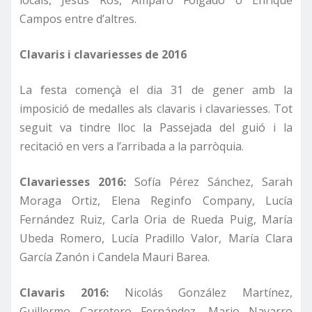
locals, Jesús Ros, Amparo Folgado o Enrique
Campos entre d’altres.
Clavaris i clavariesses de 2016
La festa començà el dia 31 de gener amb la
imposició de medalles als clavaris i clavariesses. Tot
seguit va tindre lloc la Passejada del guió i la
recitació en vers a l’arribada a la parròquia.
Clavariesses 2016:
Sofía Pérez Sánchez, Sarah
Moraga Ortiz, Elena Reginfo Company, Lucía
Fernández Ruiz, Carla Oria de Rueda Puig, María
Ubeda Romero, Lucía Pradillo Valor, María Clara
García Zanón i Candela Mauri Barea.
Clavaris 2016:
Nicolás González Martínez,
Guillermo Carretero Fernández, Mario Navarro