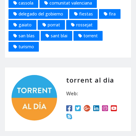
cassola
comunitat valenciana
delegado del gobierno
fiestas
fira
gaiato
porrat
rossejat
san blas
sant blai
torrent
turismo
torrent al dia
Web: