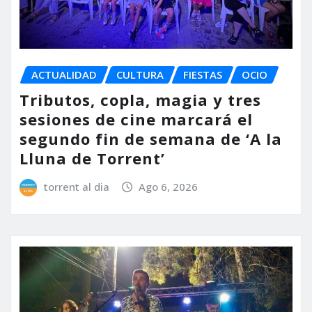
ACTUALIDAD
CULTURA
FIESTAS
OCIO
Tributos, copla, magia y tres
sesiones de cine marcará el
segundo fin de semana de ‘A la
Lluna de Torrent’
torrent al dia
Ago 6, 2026