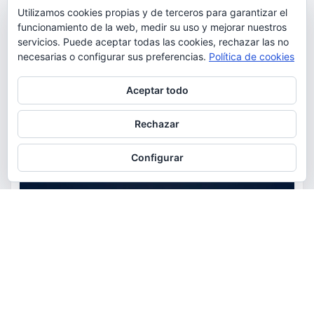
Utilizamos cookies propias y de terceros para garantizar el
funcionamiento de la web, medir su uso y mejorar nuestros
servicios. Puede aceptar todas las cookies, rechazar las no
necesarias o configurar sus preferencias.
Política de cookies
Privacidad y cookies: este sitio usa cookies. Si continúas navegando
Aceptar todo
por él, aceptas su uso.
Para obtener más información, incluido cómo gestionar las cookies,
Rechazar
consulta:
Política de cookies
Configurar
ACTUALIDAD
EDUCACIÓN
MEDIO AMBIENTE
OCIO
AstroTorrent organiza una
observación pública del eclipse
total de Sol del 12 de agosto en