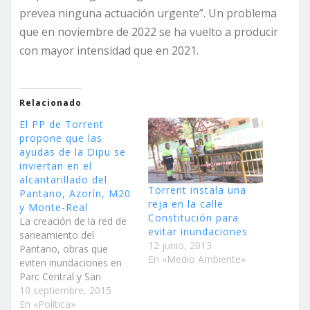
prevea ninguna actuación urgente”. Un problema
que en noviembre de 2022 se ha vuelto a producir
con mayor intensidad que en 2021.
Relacionado
El PP de Torrent
propone que las
ayudas de la Dipu se
inviertan en el
alcantarillado del
Torrent instala una
Pantano, Azorín, M20
reja en la calle
y Monte-Real
Constitución para
La creación de la red de
evitar inundaciones
saneamiento del
12 junio, 2013
Pantano, obras que
En «Medio Ambiente»
eviten inundaciones en
Parc Central y San
Valeriano, conectar la
10 septiembre, 2015
urbanización Monte-Real
En «Política»