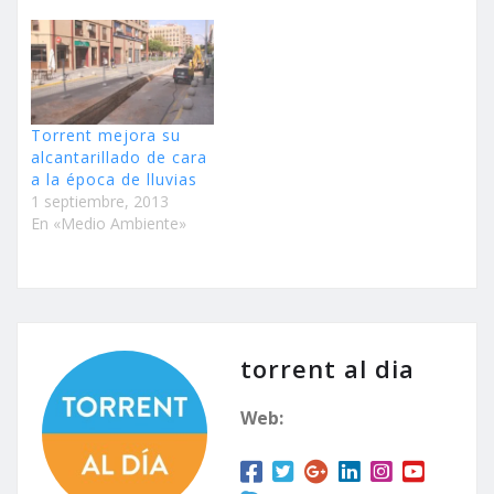
a la red de aguas
potables y la habilitación
de un aseo adaptado en
la Casa de la Cultura son
las propuestas del
Partido Popular para
Torrent mejora su
solicitar…
alcantarillado de cara
a la época de lluvias
1 septiembre, 2013
En «Medio Ambiente»
torrent al dia
Web: