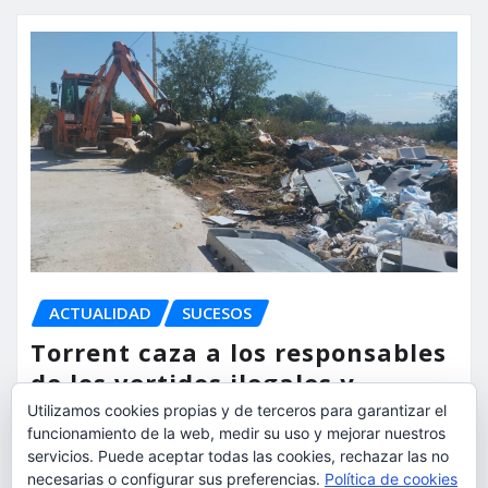
ACTUALIDAD
SUCESOS
Torrent caza a los responsables
de los vertidos ilegales y
endurece las sanciones
Utilizamos cookies propias y de terceros para garantizar el
funcionamiento de la web, medir su uso y mejorar nuestros
servicios. Puede aceptar todas las cookies, rechazar las no
torrent al dia
Ago 7, 2026
necesarias o configurar sus preferencias.
Política de cookies