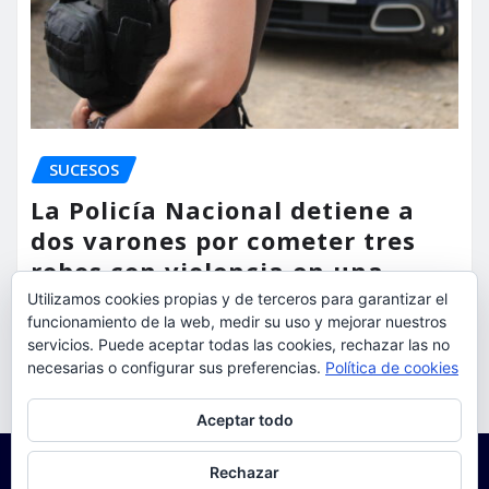
SUCESOS
La Policía Nacional detiene a
dos varones por cometer tres
robos con violencia en una
misma mañana
Utilizamos cookies propias y de terceros para garantizar el
funcionamiento de la web, medir su uso y mejorar nuestros
servicios. Puede aceptar todas las cookies, rechazar las no
torrent al dia
Ago 7, 2026
necesarias o configurar sus preferencias.
Política de cookies
Privacidad y cookies: este sitio usa cookies. Si continúas navegando
Aceptar todo
por él, aceptas su uso.
Para obtener más información, incluido cómo gestionar las cookies,
Rechazar
consulta:
Política de cookies