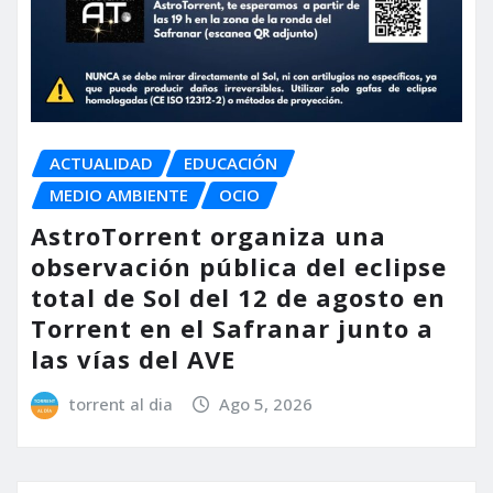
ACTUALIDAD
EDUCACIÓN
MEDIO AMBIENTE
OCIO
AstroTorrent organiza una
observación pública del eclipse
total de Sol del 12 de agosto en
Torrent en el Safranar junto a
las vías del AVE
torrent al dia
Ago 5, 2026