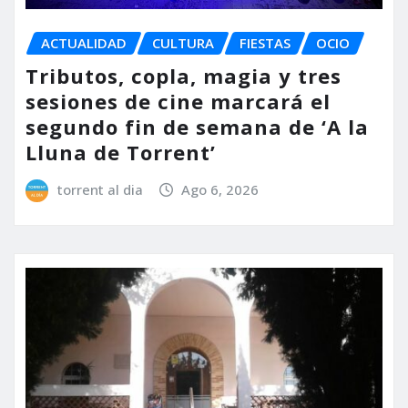
ACTUALIDAD
CULTURA
FIESTAS
OCIO
Tributos, copla, magia y tres
sesiones de cine marcará el
segundo fin de semana de ‘A la
Lluna de Torrent’
torrent al dia
Ago 6, 2026