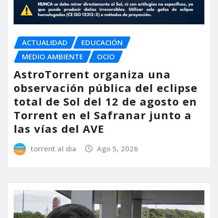
ACTUALIDAD
EDUCACIÓN
MEDIO AMBIENTE
OCIO
AstroTorrent organiza una
observación pública del eclipse
total de Sol del 12 de agosto en
Torrent en el Safranar junto a
las vías del AVE
torrent al dia
Ago 5, 2026