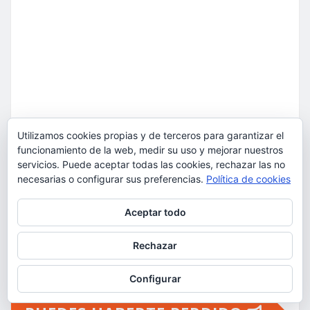
Utilizamos cookies propias y de terceros para garantizar el
funcionamiento de la web, medir su uso y mejorar nuestros
servicios. Puede aceptar todas las cookies, rechazar las no
necesarias o configurar sus preferencias.
Política de cookies
Privacidad y cookies: este sitio usa cookies. Si continúas navegando
Aceptar todo
por él, aceptas su uso.
Para obtener más información, incluido cómo gestionar las cookies,
Rechazar
consulta:
Política de cookies
Este sitio usa Akismet para reducir el spam.
Aprende
Configurar
cómo se procesan los datos de tus comentarios.