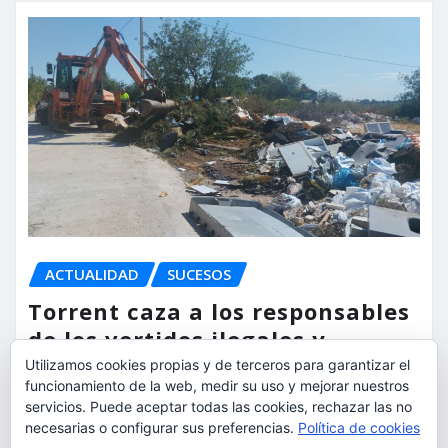
ACTUALIDAD
SUCESOS
Torrent caza a los responsables
de los vertidos ilegales y
endurece las sanciones
Utilizamos cookies propias y de terceros para garantizar el
funcionamiento de la web, medir su uso y mejorar nuestros
torrent al dia
Ago 7, 2026
servicios. Puede aceptar todas las cookies, rechazar las no
necesarias o configurar sus preferencias.
Política de cookies