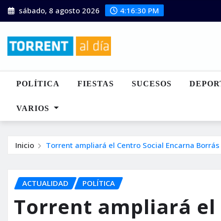
Saltar
sábado, 8 agosto 2026
4:16:31 PM
al
contenido
POLÍTICA
FIESTAS
SUCESOS
DEPOR
VARIOS
Inicio
Torrent ampliará el Centro Social Encarna Borrás 
ACTUALIDAD
POLÍTICA
Torrent ampliará el