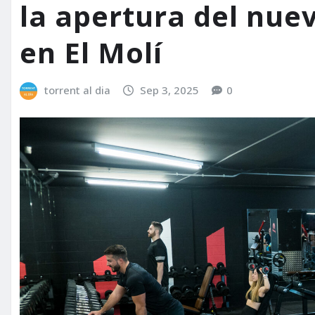
la apertura del nue
en El Molí
torrent al dia
Sep 3, 2025
0