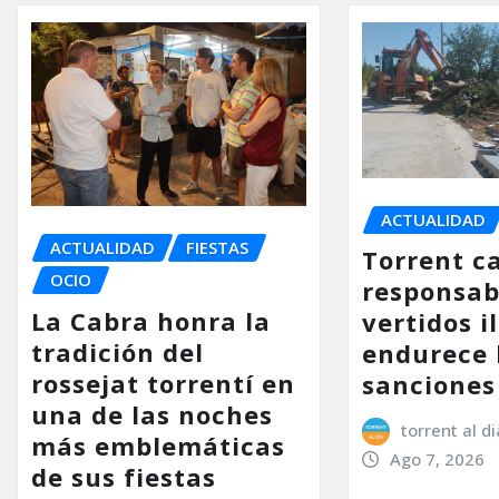
ACTUALIDAD
ACTUALIDAD
FIESTAS
Torrent ca
OCIO
responsab
La Cabra honra la
vertidos i
tradición del
endurece 
rossejat torrentí en
sanciones
una de las noches
torrent al di
más emblemáticas
Ago 7, 2026
de sus fiestas