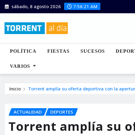
Saltar
sábado, 8 agosto 2026
7:56:22 AM
al
contenido
POLÍTICA
FIESTAS
SUCESOS
DEPOR
VARIOS
Inicio
Torrent amplía su oferta deportiva con la apertu
ACTUALIDAD
DEPORTES
Torrent amplía su o