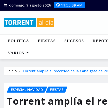
Saltar
domingo, 9 agosto 2026
11:55:40 AM
al
contenido
POLÍTICA
FIESTAS
SUCESOS
DEPOR
VARIOS
Inicio
Torrent amplía el recorrido de la Cabalgata de Re
ESPECIAL NAVIDAD
FIESTAS
Torrent amplía el re