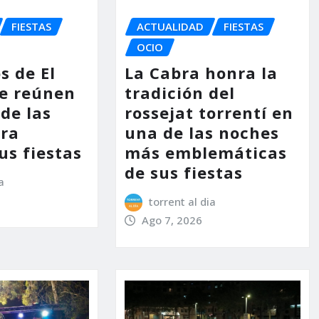
FIESTAS
ACTUALIDAD
FIESTAS
OCIO
s de El
La Cabra honra la
e reúnen
tradición del
de las
rossejat torrentí en
ara
una de las noches
us fiestas
más emblemáticas
de sus fiestas
a
torrent al dia
Ago 7, 2026