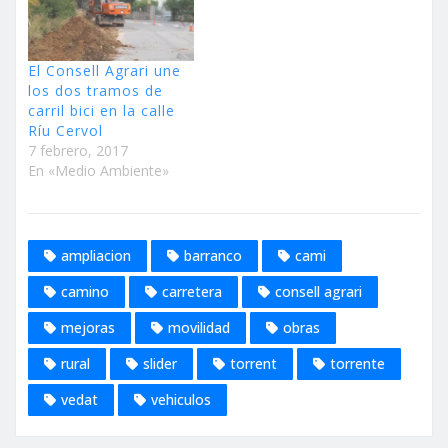
El Consell Agrari une
los dos tramos de
carril bici en la calle
Ríu Cervol
7 febrero, 2017
En «Medio Ambiente»
ampliacion
barranco
cami
camino
carretera
consell agrari
mejoras
movilidad
obras
rural
slider
torrent
torrente
vedat
vehiculos