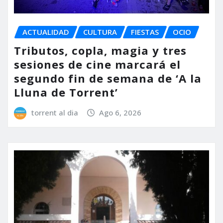
ACTUALIDAD
CULTURA
FIESTAS
OCIO
Tributos, copla, magia y tres
sesiones de cine marcará el
segundo fin de semana de ‘A la
Lluna de Torrent’
torrent al dia
Ago 6, 2026