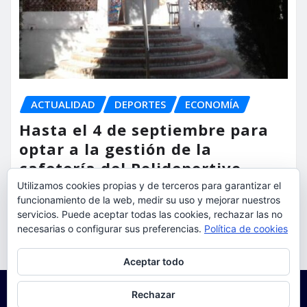
ACTUALIDAD
DEPORTES
ECONOMÍA
Hasta el 4 de septiembre para
optar a la gestión de la
cafetería del Polideportivo
Anabel Medina de Torrent
Utilizamos cookies propias y de terceros para garantizar el
funcionamiento de la web, medir su uso y mejorar nuestros
torrent al dia
Ago 6, 2026
servicios. Puede aceptar todas las cookies, rechazar las no
necesarias o configurar sus preferencias.
Política de cookies
Privacidad y cookies: este sitio usa cookies. Si continúas navegando
Aceptar todo
por él, aceptas su uso.
Para obtener más información, incluido cómo gestionar las cookies,
Rechazar
consulta:
Política de cookies