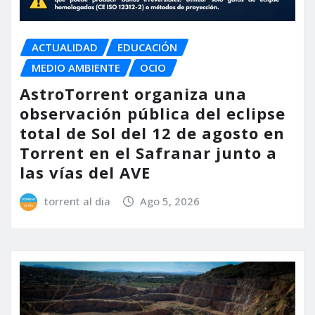
ACTUALIDAD
EDUCACIÓN
MEDIO AMBIENTE
OCIO
AstroTorrent organiza una
observación pública del eclipse
total de Sol del 12 de agosto en
Torrent en el Safranar junto a
las vías del AVE
torrent al dia
Ago 5, 2026