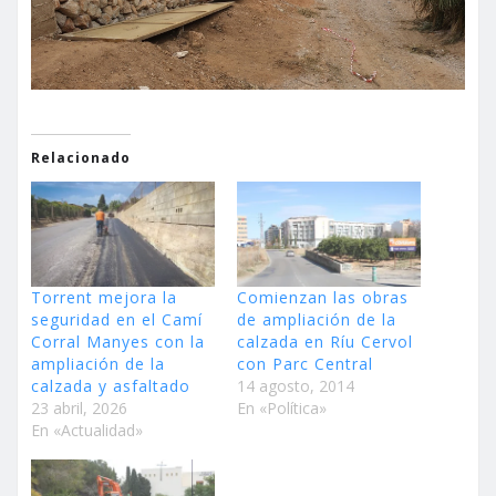
Relacionado
Torrent mejora la
Comienzan las obras
seguridad en el Camí
de ampliación de la
Corral Manyes con la
calzada en Ríu Cervol
ampliación de la
con Parc Central
calzada y asfaltado
14 agosto, 2014
23 abril, 2026
En «Política»
En «Actualidad»