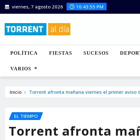
Saltar
viernes, 7 agosto 2026
10:43:56 PM
al
contenido
POLÍTICA
FIESTAS
SUCESOS
DEPOR
VARIOS
Inicio
Torrent afronta mañana viernes el primer aviso 
EL TIEMPO
Torrent afronta mañ