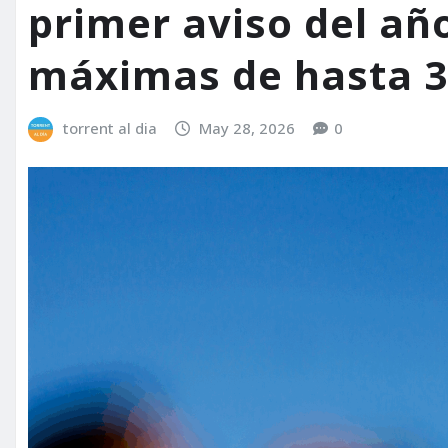
primer aviso del añ
máximas de hasta 3
torrent al dia
May 28, 2026
0