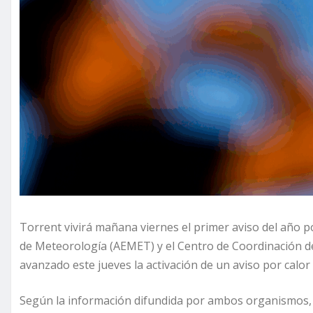
Torrent vivirá mañana viernes el primer aviso del año p
de Meteorología (AEMET) y el Centro de Coordinación d
avanzado este jueves la activación de un aviso por calor e
Según la información difundida por ambos organismos, 