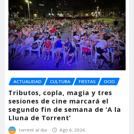
ACTUALIDAD
CULTURA
FIESTAS
OCIO
Tributos, copla, magia y tres
sesiones de cine marcará el
segundo fin de semana de ‘A la
Lluna de Torrent’
torrent al dia
Ago 6, 2026