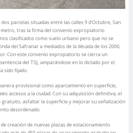
dos parcelas situadas entre las calles 9 d’Octubre, San
 metro, tras la firma del convenio expropiatorio
renos clasificados como suelo urbano pero que no se
 Ronda del Safranar a mediados de la década de los 2000,
ctor. Con este convenio expropiatorio se cierra un
entencia del TSJ, amparándose en lo dictado por el
a sido fijado.
manera provisional como aparcamiento en superficie,
es accesos a la ciudad. Con su adquisición definitiva, el
ratuito, asfaltar la superficie y mejorar su señalización
iento desordenado.
l de creación de nuevas plazas de estacionamiento
ilitado más de 450 plazas de aparcamiento gratuito en