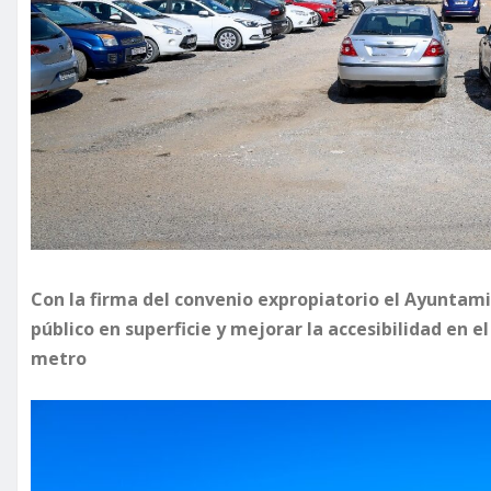
Con la firma del convenio expropiatorio el Ayuntam
público en superficie y mejorar la accesibilidad en el 
metro