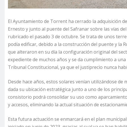
El Ayuntamiento de Torrent ha cerrado la adquisición de 
Ernesto y junto al puente del Safranar sobre las vías del
rubricado el pasado 3 de octubre. Se trata de unos ter
podía edificar, debido a la construcción del puente y la
que alteraron en su día la configuración original del se
expediente de muchos años y se da cumplimiento a una s
Tribunal Constitucional, ya que el justiprecio nunca habí
Desde hace años, estos solares venían utilizándose de 
dada su ubicación estratégica junto a uno de los principal
consistorio podrá consolidar su uso como aparcamiento g
y accesos, eliminando la actual situación de estacionam
Esta futura actuación se enmarcará en el plan municipa
iniciado en junio de 2023, gracias al cual ya se han hab