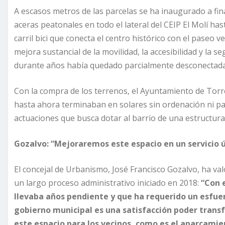
A escasos metros de las parcelas se ha inaugurado a fin
aceras peatonales en todo el lateral del CEIP El Molí ha
carril bici que conecta el centro histórico con el paseo
mejora sustancial de la movilidad, la accesibilidad y la se
durante años había quedado parcialmente desconectada 
Con la compra de los terrenos, el Ayuntamiento de Torr
hasta ahora terminaban en solares sin ordenación ni pa
actuaciones que busca dotar al barrio de una estructur
Gozalvo: “Mejoraremos este espacio en un servicio út
El concejal de Urbanismo, José Francisco Gozalvo, ha va
un largo proceso administrativo iniciado en 2018:
“Con 
llevaba años pendiente y que ha requerido un esfuer
gobierno municipal es una satisfacción poder trans
este espacio para los vecinos, como es el aparcamien