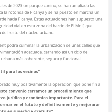
ales de 2023 un parque canino, se han ampliado las
sta la rotonda de Picanya y se ha puesto en marcha un
 verde hacia Picanya. Estas actuaciones han supuesto una
guridad vial en esta zona del barrio de El Molí, que
del resto del núcleo urbano.
ent podrá culminar la urbanización de unas calles que
vimentación adecuada, cerrando así un ciclo de
a urbana más coherente, segura y funcional.
il para los vecinos”
lorado muy positivamente la operación, que pone fin a
este convenio cerramos un procedimiento que
zo jurídico y económico importante. Para el
formar en el fututo y definitivamente y mejorarar
to en superficie gratuito”.