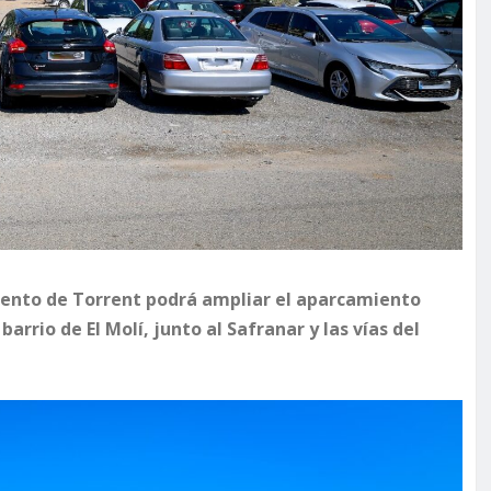
iento de Torrent podrá ampliar el aparcamiento
barrio de El Molí, junto al Safranar y las vías del